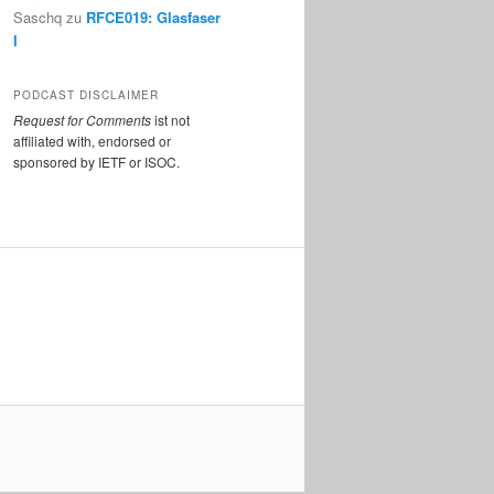
Saschq
zu
RFCE019: Glasfaser
I
PODCAST DISCLAIMER
Request for Comments
ist not
affiliated with, endorsed or
sponsored by IETF or ISOC.