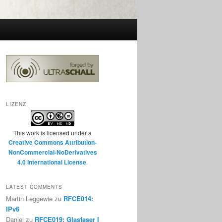
LIZENZ
This work is licensed under a
Creative Commons Attribution-
NonCommercial-NoDerivatives
4.0 International License
.
LATEST COMMENTS
Martin Leggewie
zu
RFCE014:
IPv6
Daniel
zu
RFCE019: Glasfaser I