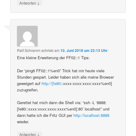
↓
Antworten
Ralf Schramm
schrieb
am
10. Juni 2018 um 22:13 Uhr
:
Eine kleine Erweiterung der FF02::1 Tips:
Der “ping6 FF02::1%en0” Trick hat mir heute viele
Stunden gespart. Leider haben sich alle meine Browser
geweigert auf
http://[fe80
::xxxx:xxxx:xxxx:xxxx%en0]
zuzugreifen.
Gerettet hat mich dann die Shell via: “ssh -L ‘8888:
[fe80::xxxx:xxxx:xxxx:xxxx%en0]:80’ localhost” und
dann hatte ich die Fritz GUI per
http://localhost:8888
wieder.
↓
Antworten