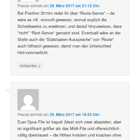
Pascal
schrieb
am
29. März 2017 um 21:12 Uhr
:
Bei Position 2h10m redet ihr über “Route-Server” – da
wäre es vllt. sinnvoll gewesen, einmal explizit die
Schreibweise zu erwähnen, und darauf hinzuweisen, dass
*nicht* “Root-Server” gemeint sind. Eventuell wäre an der
Stelle auch die “Südstaaten-Aussprache” von “Route”
auch hilfreich gewesen, damit man den Unterschied
hört/verinnerlicht.
↓
Antworten
Pascal
schrieb
am
29. März 2017 um 18:55 Uhr
:
Euer Opus-File ist kaputt (lässt sich zwar abspielen, aber
ist signifikant größer als das M4A-File und offensichtlich
völlig übersteuert – die Höhen knistern und knacken ohne