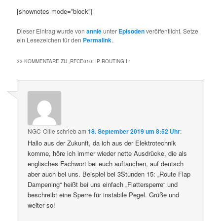
[shownotes mode=”block”]
Dieser Eintrag wurde von
annle
unter
Episoden
veröffentlicht. Setze
ein Lesezeichen für den
Permalink
.
33 KOMMENTARE ZU „
RFCE010: IP ROUTING II
“
NGC-Ollie
schrieb
am
18. September 2019 um 8:52 Uhr
:
Hallo aus der Zukunft, da ich aus der Elektrotechnik
komme, höre ich immer wieder nette Ausdrücke, die als
englisches Fachwort bei euch auftauchen, auf deutsch
aber auch bei uns. Beispiel bei 3Stunden 15: „Route Flap
Dampening“ heißt bei uns einfach „Flattersperre“ und
beschreibt eine Sperre für instabile Pegel. Grüße und
weiter so!