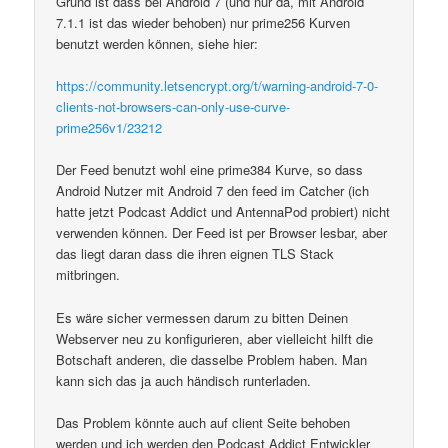
Grund ist dass bei Android 7 (und nur da, mit Android
7.1.1 ist das wieder behoben) nur prime256 Kurven
benutzt werden können, siehe hier:
https://community.letsencrypt.org/t/warning-android-7-0-
clients-not-browsers-can-only-use-curve-
prime256v1/23212
Der Feed benutzt wohl eine prime384 Kurve, so dass
Android Nutzer mit Android 7 den feed im Catcher (ich
hatte jetzt Podcast Addict und AntennaPod probiert) nicht
verwenden können. Der Feed ist per Browser lesbar, aber
das liegt daran dass die ihren eignen TLS Stack
mitbringen.
Es wäre sicher vermessen darum zu bitten Deinen
Webserver neu zu konfigurieren, aber vielleicht hilft die
Botschaft anderen, die dasselbe Problem haben. Man
kann sich das ja auch händisch runterladen.
Das Problem könnte auch auf client Seite behoben
werden und ich werden den Podcast Addict Entwickler