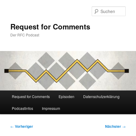
Zum
primären
Such
Inhalt
springen
Request for Comments
Der RFC Podcast
Hauptmenü
Request for Comments
Episoden
Datenschutzerklärung
Podcastinfos
Impressum
Beitragsnavigation
←
Vorheriger
Nächster
→