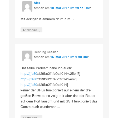
Alex
schrieb
am
10. Mai 2017 um 23:11 Uhr
:
Mit eckigen Klammern drum rum :)
↓
Antworten
Henning Kessler
schrieb
am
16. Mai 2017 um 9:30 Uhr
:
Dasselbe Problem habe ich auch:
http://[fe80
::f29f:c2ff:fe0d:f014%25en7]
http://[fe80
::f29f:c2ff:fe0d:f014%en7]
http://[fe80
::f29f:c2ff:fe0d:f014]
keiner der URLs funktioniert auf einem der drei
großen Browser. nc zeigt mir aber das der Router
auf dem Port lauscht und mit SSH funktioniert das
Ganze auch wunderbar….
↓
Antworten