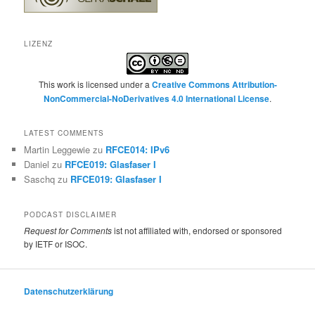
LIZENZ
This work is licensed under a
Creative Commons Attribution-
NonCommercial-NoDerivatives 4.0 International License
.
LATEST COMMENTS
Martin Leggewie
zu
RFCE014: IPv6
Daniel
zu
RFCE019: Glasfaser I
Saschq
zu
RFCE019: Glasfaser I
PODCAST DISCLAIMER
Request for Comments
ist not affiliated with, endorsed or sponsored
by IETF or ISOC.
Datenschutzerklärung