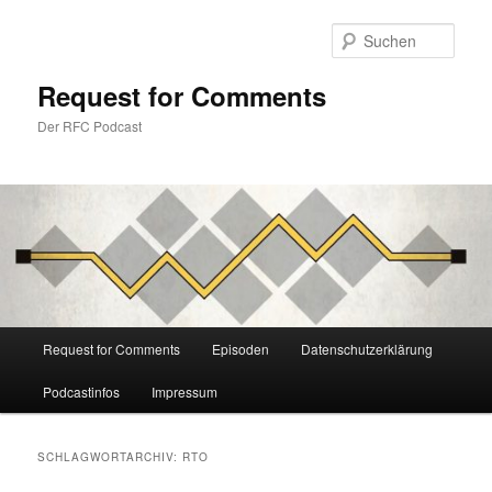
Zum
Zum
primären
sekundären
Such
Inhalt
Inhalt
springen
springen
Request for Comments
Der RFC Podcast
Hauptmenü
Request for Comments
Episoden
Datenschutzerklärung
Podcastinfos
Impressum
SCHLAGWORTARCHIV:
RTO