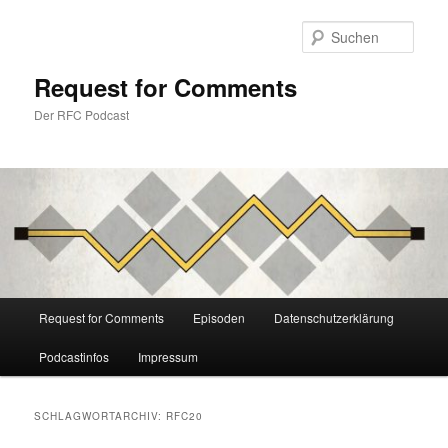
Zum
Zum
primären
sekundären
Such
Inhalt
Inhalt
springen
springen
Request for Comments
Der RFC Podcast
Hauptmenü
Request for Comments
Episoden
Datenschutzerklärung
Podcastinfos
Impressum
SCHLAGWORTARCHIV:
RFC20