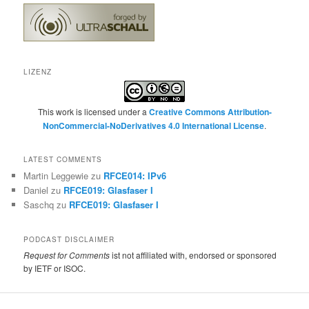
LIZENZ
This work is licensed under a
Creative Commons Attribution-
NonCommercial-NoDerivatives 4.0 International License
.
LATEST COMMENTS
Martin Leggewie
zu
RFCE014: IPv6
Daniel
zu
RFCE019: Glasfaser I
Saschq
zu
RFCE019: Glasfaser I
PODCAST DISCLAIMER
Request for Comments
ist not affiliated with, endorsed or sponsored
by IETF or ISOC.