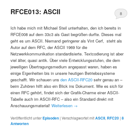
RFCE013: ASCII
8
Ich habe mich mit Michael Steil unterhalten, den ich bereits in
RFCE008 auf dem 33c3 als Gast begrüßen durfte. Dieses mal
geht es um ASCII. Niemand geringerer als Vint Cerf, steht als
Autor auf dem RFC, der ASCII 1969 für die
Netzwerkkommunikation standardisierte. Textcodierung ist aber
viel älter, quasi antik. Über viele Entwicklungsstufen, die dem
jeweiligen Übertragungsmedium angepasst waren, haben es
einige Eigenheiten bis in unsere heutigen Betriebssysteme
geschafft. Wir schauen uns
den ASCII-RFC20
sehr genau an –
beim Zuhören hilft also ein Blick ins Dokument. Wie es sich für
einen RFC gehört, findet sich der Grafik-Charme einer ASCII-
Tabelle auch im ASCII-RFC – also ein Standard direkt mit
Anschauungsmaterial!
Weiterlesen
→
Veröffentlicht unter
Episoden
|
Verschlagwortet mit
ASCII
,
RFC20
|
8
Antworten